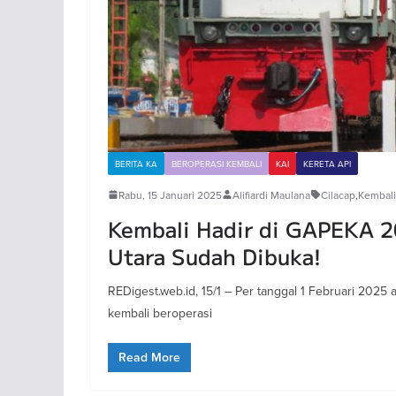
BERITA KA
BEROPERASI KEMBALI
KAI
KERETA API
Rabu, 15 Januari 2025
Alifiardi Maulana
Cilacap
,
Kembali
Kembali Hadir di GAPEKA 2
Utara Sudah Dibuka!
REDigest.web.id, 15/1 – Per tanggal 1 Februari 2025
kembali beroperasi
Read More