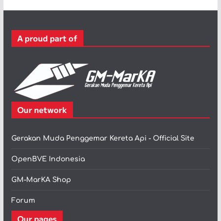
g
o
r
A proud part of
i
Our network
Gerakan Muda Penggemar Kereta Api - Official Site
OpenBVE Indonesia
GM-MarKA Shop
Forum
Our pages