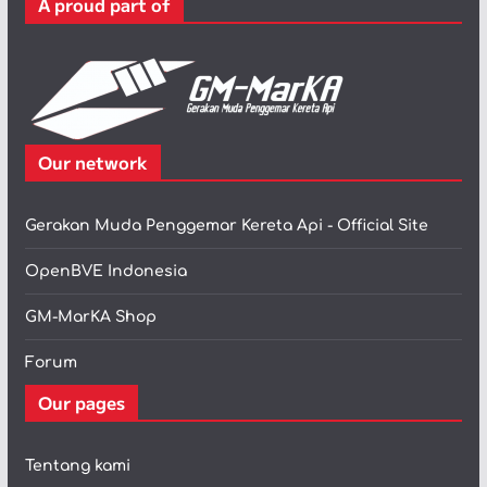
A proud part of
i
Our network
Gerakan Muda Penggemar Kereta Api - Official Site
OpenBVE Indonesia
GM-MarKA Shop
Forum
Our pages
Tentang kami