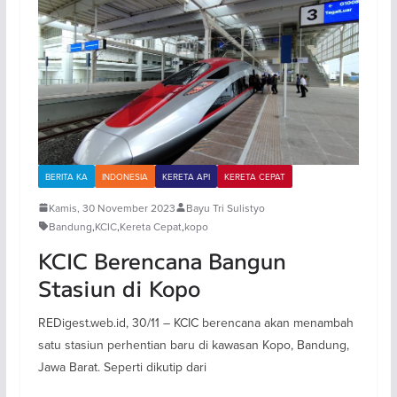
BERITA KA
INDONESIA
KERETA API
KERETA CEPAT
Kamis, 30 November 2023
Bayu Tri Sulistyo
Bandung
,
KCIC
,
Kereta Cepat
,
kopo
KCIC Berencana Bangun
Stasiun di Kopo
REDigest.web.id, 30/11 – KCIC berencana akan menambah
satu stasiun perhentian baru di kawasan Kopo, Bandung,
Jawa Barat. Seperti dikutip dari