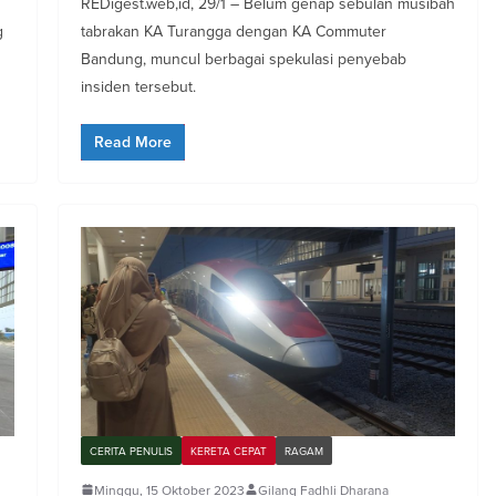
REDigest.web,id, 29/1 – Belum genap sebulan musibah
g
tabrakan KA Turangga dengan KA Commuter
Bandung, muncul berbagai spekulasi penyebab
insiden tersebut.
Read More
CERITA PENULIS
KERETA CEPAT
RAGAM
Minggu, 15 Oktober 2023
Gilang Fadhli Dharana