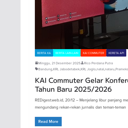
BERITA KA
BERITA LAIN-LAIN
KAI COMMUTER
KERETA API
Minggu, 21 Desember 2025
Rico Perdana Putra
Bandung
,
KRL Jabodetabek
,
KRL Joglo
,
natal
,
nataru
,
Pramek
KAI Commuter Gelar Konfer
Tahun Baru 2025/2026
REDigest.web.id, 20/12 – Menjelang libur panjang
mengundang rekan-rekan jurnalis dan teman-teman
Read More