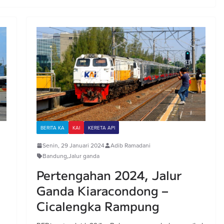
BERITA KA
KAI
KERETA API
Senin, 29 Januari 2024
Adib Ramadani
Bandung
,
Jalur ganda
Pertengahan 2024, Jalur
Ganda Kiaracondong –
Cicalengka Rampung