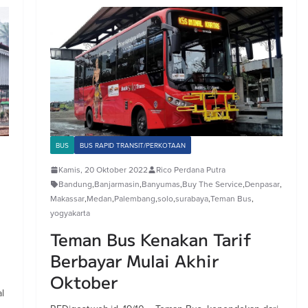
BUS
BUS RAPID TRANSIT/PERKOTAAN
Kamis, 20 Oktober 2022
Rico Perdana Putra
Bandung
,
Banjarmasin
,
Banyumas
,
Buy The Service
,
Denpasar
,
Makassar
,
Medan
,
Palembang
,
solo
,
surabaya
,
Teman Bus
,
yogyakarta
Teman Bus Kenakan Tarif
Berbayar Mulai Akhir
Oktober
al