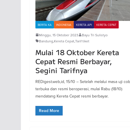
BERITA KA
INDONESIA
KERETA API
KERETA CEPAT
Minggu, 15 Oktober 2023
Bayu Tri Sulistyo
Bandung
,
Kereta Cepat
,
Tarif tiket
Mulai 18 Oktober Kereta
Cepat Resmi Berbayar,
Segini Tarifnya
REDigest.web,id, 15/10 – Setelah melalui masa uji co
terbuka dan resmi beroperasi, mulai Rabu (18/10)
mendatang Kereta Cepat resmi berbayar.
Read More