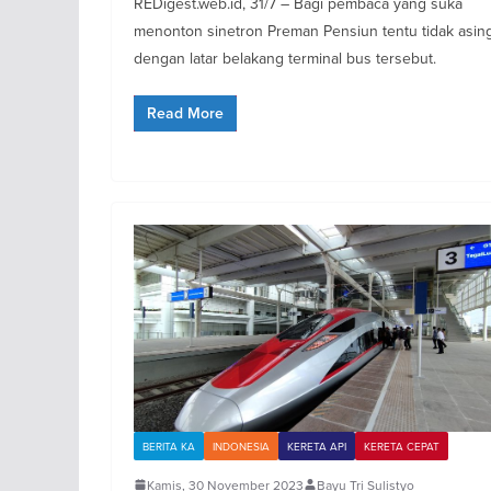
REDigest.web.id, 31/7 – Bagi pembaca yang suka
menonton sinetron Preman Pensiun tentu tidak asin
dengan latar belakang terminal bus tersebut.
Read More
BERITA KA
INDONESIA
KERETA API
KERETA CEPAT
Kamis, 30 November 2023
Bayu Tri Sulistyo