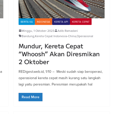
BERITA KA
INDONESIA
KERETA API
KERETA CEPAT
Minggu, 1 Oktober 2023
Adib Ramadani
Bandung
,
Kereta Cepat Indonesia-China
,
Operasional
Mundur, Kereta Cepat
“Whoosh” Akan Diresmikan
2 Oktober
ba
REDigest.web.id, 1/10 – Meski sudah siap beroperasi,
operasional kereta cepat masih kurang satu langkah
lagi yaitu peresmian. Peresmian merupakah hal
Read More