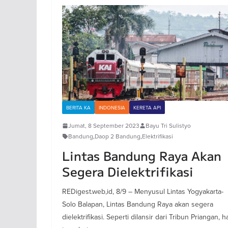
BERITA KA
INDONESIA
KERETA API
Jumat, 8 September 2023
Bayu Tri Sulistyo
Bandung
,
Daop 2 Bandung
,
Elektrifikasi
Lintas Bandung Raya Akan
Segera Dielektrifikasi
REDigest.web,id, 8/9 – Menyusul Lintas Yogyakarta-
Solo Balapan, Lintas Bandung Raya akan segera
dielektrifikasi. Seperti dilansir dari Tribun Priangan, h