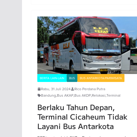
BERITA LAIN-LAIN
BUS
BUS ANTARKOTA/PARIWISATA
Rabu, 31 Juli 2024
Rico Perdana Putra
Bandung
,
Bus AKAP
,
Bus AKDP
,
Relokasi
,
Terminal
Berlaku Tahun Depan,
Terminal Cicaheum Tidak
Layani Bus Antarkota