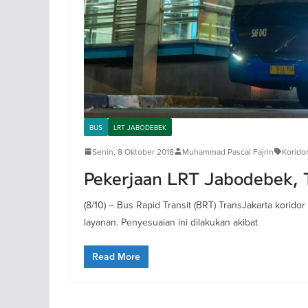
BUS
LRT JABODEBEK
Senin, 8 Oktober 2018
Muhammad Pascal Fajrin
Korido
Pekerjaan LRT Jabodebek, T
(8/10) – Bus Rapid Transit (BRT) TransJakarta kori
layanan. Penyesuaian ini dilakukan akibat
Read More