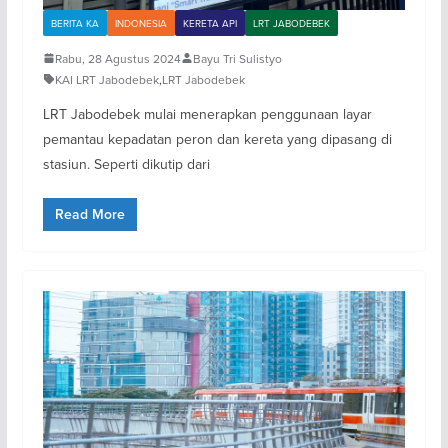
BERITA KA
INDONESIA
KERETA API
LRT JABODEBEK
Rabu, 28 Agustus 2024
Bayu Tri Sulistyo
KAI LRT Jabodebek
,
LRT Jabodebek
LRT Jabodebek mulai menerapkan penggunaan layar
pemantau kepadatan peron dan kereta yang dipasang di
stasiun. Seperti dikutip dari
Read More