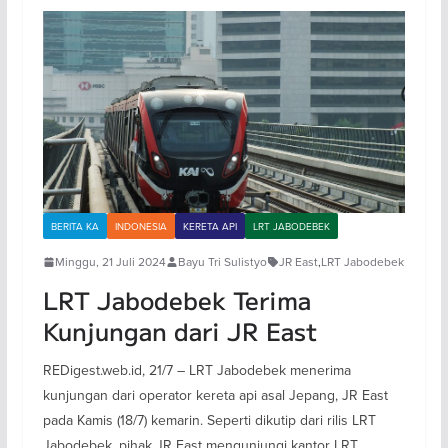
BERITA KA
INDONESIA
KERETA API
LRT JABODEBEK
Minggu, 21 Juli 2024
Bayu Tri Sulistyo
JR East
,
LRT Jabodebek
LRT Jabodebek Terima
Kunjungan dari JR East
REDigest.web.id, 21/7 – LRT Jabodebek menerima
kunjungan dari operator kereta api asal Jepang, JR East
pada Kamis (18/7) kemarin. Seperti dikutip dari rilis LRT
Jabodebek, pihak JR East mengunjungi kantor LRT