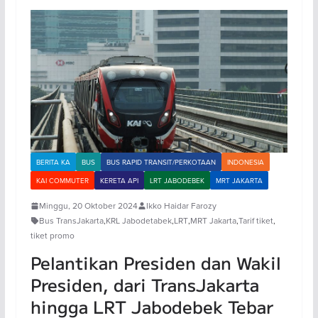
BERITA KA
BUS
BUS RAPID TRANSIT/PERKOTAAN
INDONESIA
KAI COMMUTER
KERETA API
LRT JABODEBEK
MRT JAKARTA
Minggu, 20 Oktober 2024
Ikko Haidar Farozy
Bus TransJakarta
,
KRL Jabodetabek
,
LRT
,
MRT Jakarta
,
Tarif tiket
,
tiket promo
Pelantikan Presiden dan Wakil
Presiden, dari TransJakarta
hingga LRT Jabodebek Tebar