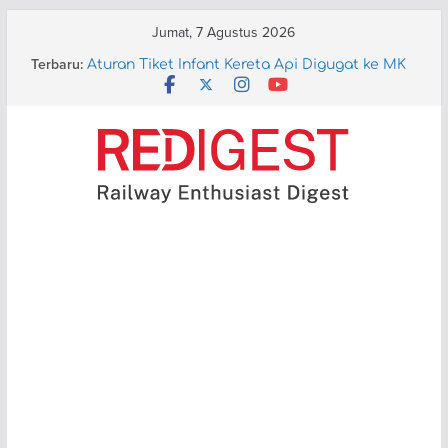
Skip
Jumat, 7 Agustus 2026
to
Tinggalkan Jepang, India akan Kembangkan
Terbaru:
Sendiri Kereta Cepatnya
content
Aturan Tiket Infant Kereta Api Digugat ke MK
PT KAI Perkenalkan Kereta Ekonomi
Kerakyatan, Ternyata (Lumayan) Nyaman!
Layanan KA di Kumamoto Lumpuh Pasca
Gempa 7.1 Skala Richter
KAI akan Terapkan ATP Berbasis Satelit dan
Operasikan KRL Baterai di Bandung Raya