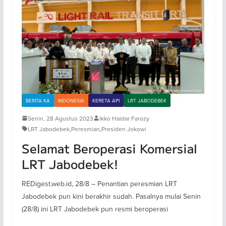
BERITA KA
INDONESIA
KERETA API
LRT JABODEBEK
Senin, 28 Agustus 2023
Ikko Haidar Farozy
LRT Jabodebek
,
Peresmian
,
Presiden Jokowi
Selamat Beroperasi Komersial
LRT Jabodebek!
REDigest.web.id, 28/8 – Penantian peresmian LRT
Jabodebek pun kini berakhir sudah. Pasalnya mulai Senin
(28/8) ini LRT Jabodebek pun resmi beroperasi