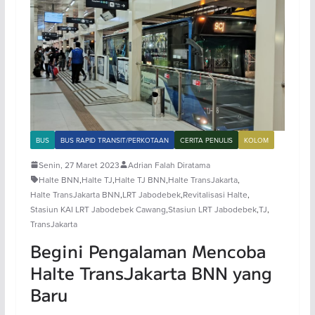
BUS
BUS RAPID TRANSIT/PERKOTAAN
CERITA PENULIS
KOLOM
Senin, 27 Maret 2023
Adrian Falah Diratama
Halte BNN
,
Halte TJ
,
Halte TJ BNN
,
Halte TransJakarta
,
Halte TransJakarta BNN
,
LRT Jabodebek
,
Revitalisasi Halte
,
Stasiun KAI LRT Jabodebek Cawang
,
Stasiun LRT Jabodebek
,
TJ
,
TransJakarta
Begini Pengalaman Mencoba
Halte TransJakarta BNN yang
Baru