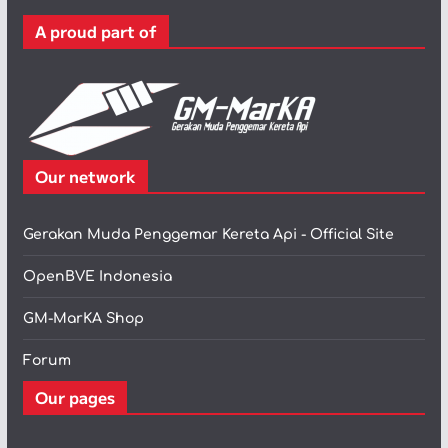
r
A proud part of
i
Our network
Gerakan Muda Penggemar Kereta Api - Official Site
OpenBVE Indonesia
GM-MarKA Shop
Forum
Our pages