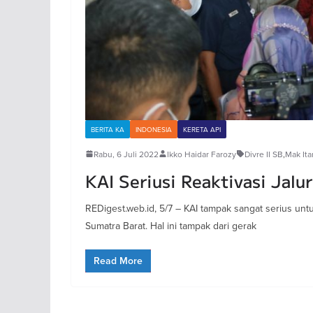
BERITA KA
INDONESIA
KERETA API
Rabu, 6 Juli 2022
Ikko Haidar Farozy
Divre II SB
,
Mak It
KAI Seriusi Reaktivasi Jal
REDigest.web.id, 5/7 – KAI tampak sangat serius un
Sumatra Barat. Hal ini tampak dari gerak
Read More