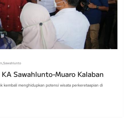
am
,
Sawahlunto
ur KA Sawahlunto-Muaro Kalaban
tuk kembali menghidupkan potensi wisata perkeretaapian di