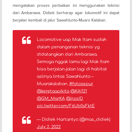
mengatakan proses perbaikan ini menggunakan teknisi
dari Ambarawa. Didiek berharap agar lokomotif ini dapat
berjalan kembali di jalur Sawahlunto-Muaro Kalaban.
Locomotive uap Mak Itam sudah
dalam penanganan teknisi yg
didatangkan dari Ambarawa.
Semoga nggak lama lagi Mak Itam
bisa berjalan-jalan lagi di habitat
aslinya lintas Sawahlunto –
Muarakalaban.
#fotosepur
@keretaapikita
@KAI121
@GM_MarKA
@irpsID
pic.twitter.com/F6Ub0sFktE
— Didiek Hartantyo (@mas_didiek)
July 2, 2022