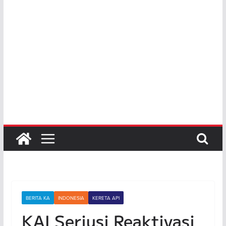
BERITA KA
INDONESIA
KERETA API
KAI Seriusi Reaktivasi