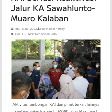
Jalur KA Sawahlunto-
Muaro Kalaban
Rabu, 6 Juli 2022
Ikko Haidar Farozy
Divre II SB
,
Mak Itam
,
Sawahlunto
Aktivitas rombongan KAI dan pihak terkait lainnya
saat meninjau lokomotif E1060, alias Mak Itam |