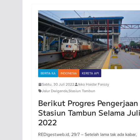
BERITA KA
INDONESIA
KERETA API
Sabtu, 30 Juli 2022
Ikko Haidar Farozy
Jalur Dwiganda
,
Stasiun Tambun
Berikut Progres Pengerjaan
Stasiun Tambun Selama Jul
2022
REDigest.web.id, 29/7 – Setelah lama tak ada kabar,