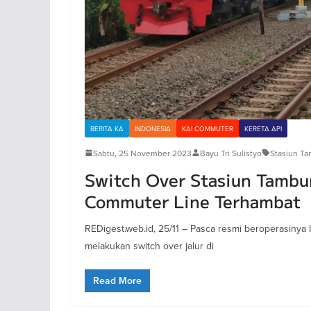
BERITA KA
INDONESIA
KAI COMMUTER
KERETA API
Sabtu, 25 November 2023
Bayu Tri Sulistyo
Stasiun T
Switch Over Stasiun Tambun
Commuter Line Terhambat
REDigest.web.id, 25/11 – Pasca resmi beroperasinya
melakukan switch over jalur di
Read More