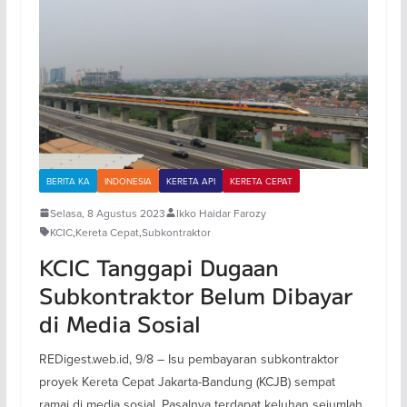
BERITA KA
INDONESIA
KERETA API
KERETA CEPAT
Selasa, 8 Agustus 2023
Ikko Haidar Farozy
KCIC
,
Kereta Cepat
,
Subkontraktor
KCIC Tanggapi Dugaan
Subkontraktor Belum Dibayar
di Media Sosial
REDigest.web.id, 9/8 – Isu pembayaran subkontraktor
proyek Kereta Cepat Jakarta-Bandung (KCJB) sempat
ramai di media sosial. Pasalnya terdapat keluhan sejumlah