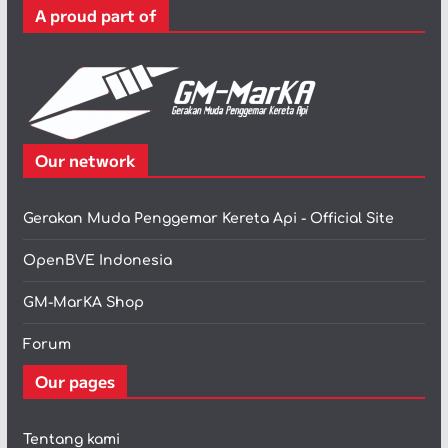
A proud part of
i
Our network
Gerakan Muda Penggemar Kereta Api - Official Site
OpenBVE Indonesia
GM-MarKA Shop
Forum
Our pages
Tentang kami