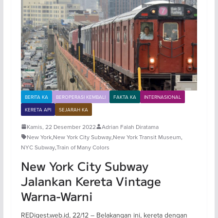
BERITA KA
BEROPERASI KEMBALI
FAKTA KA
INTERNASIONAL
KERETA API
SEJARAH KA
Kamis, 22 Desember 2022
Adrian Falah Diratama
New York
,
New York City Subway
,
New York Transit Museum
,
NYC Subway
,
Train of Many Colors
New York City Subway
Jalankan Kereta Vintage
Warna-Warni
REDigest.web.id, 22/12 – Belakangan ini, kereta dengan