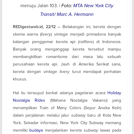
menuju Jalan 103. |
Foto:
MTA New York City
Transit/ Marc A. Hermann
Belakangan ini, kereta dengan
REDigest.web.id, 22/12 –
skema warna (
livery
)
vintage
menjadi primadona banyak
kalangan penggemar kereta api (
railfans
) di Indonesia.
Banyak orang menganggap kereta tersebut mampu
membangkitkan romantisme dari masa lalu sebuah
perusahaan kereta api. Jauh di Amerika Serikat sana,
kereta dengan
vintage livery
turut mendapat perhatian
khusus.
Hal itu terwujud berkat adanya pagelaran acara
Holiday
Nostalgia Rides
(Wahana Nostalgia Vakansi) yang
menampilkan Train of Many Colors (Sepur Aneka Kelir)
dalam perjalanan melalui jalur
subway
baru di Kota New
York. Sekadar informasi, New York City Subway memang
memiliki
budaya
menjalankan kereta
subway
lawas pada