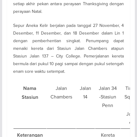
setiap akhir pekan antara perayaan Thanksgiving dengan
perayaan Natal.
Sepur Aneka Kelir berjalan pada tanggal 27 November, 4
Desember, 11 Desember, dan 18 Desember dalam Lin 1
dengan pemberhentian singkat. Penumpang dapat
menaiki kereta dari Stasiun Jalan Chambers atapun
Stasiun Jalan 137 – City College. Pemerjalanan kereta
bermula dari pukul 10 pagi sampai dengan pukul setengah
enam sore waktu setempat.
Jalan
Jalan
Jalan 34
Time
Nama
Chambers
14
-Stasiun
Squar
Stasiun
Penn
–
Jala
42
Kereta
Keterangan