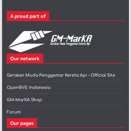
o
r
A proud part of
i
Our network
Gerakan Muda Penggemar Kereta Api - Official Site
OpenBVE Indonesia
GM-MarKA Shop
Forum
Our pages