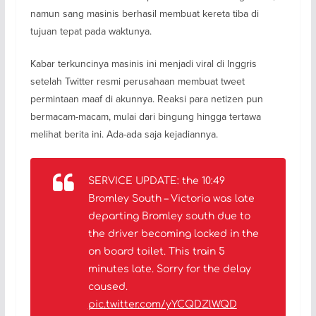
namun sang masinis berhasil membuat kereta tiba di
tujuan tepat pada waktunya.
Kabar terkuncinya masinis ini menjadi viral di Inggris
setelah Twitter resmi perusahaan membuat tweet
permintaan maaf di akunnya. Reaksi para netizen pun
bermacam-macam, mulai dari bingung hingga tertawa
melihat berita ini. Ada-ada saja kejadiannya.
SERVICE UPDATE: the 10:49
Bromley South – Victoria was late
departing Bromley south due to
the driver becoming locked in the
on board toilet. This train 5
minutes late. Sorry for the delay
caused.
pic.twitter.com/yYCQDZlWQD