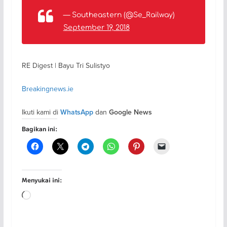
— Southeastern (@Se_Railway)
September 19, 2018
RE Digest | Bayu Tri Sulistyo
Breakingnews.ie
Ikuti kami di
dan
WhatsApp
Google News
Bagikan ini:
Menyukai ini:
Memuat...