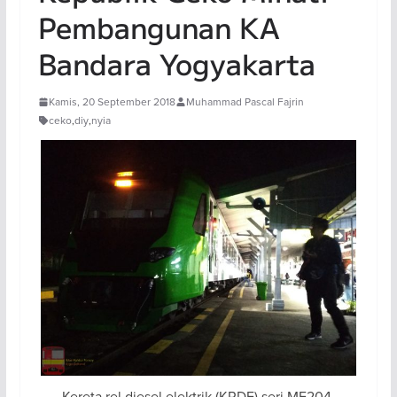
Pembangunan KA
Bandara Yogyakarta
Kamis, 20 September 2018
Muhammad Pascal Fajrin
ceko
,
diy
,
nyia
Kereta rel diesel elektrik (KRDE) seri ME204,