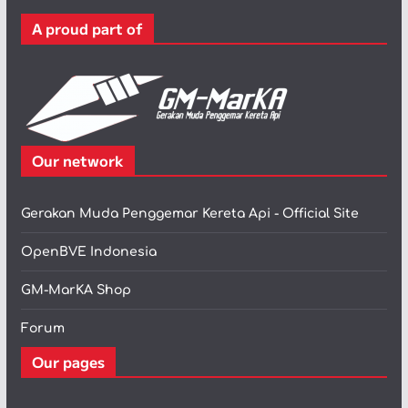
r
A proud part of
i
Our network
Gerakan Muda Penggemar Kereta Api - Official Site
OpenBVE Indonesia
GM-MarKA Shop
Forum
Our pages