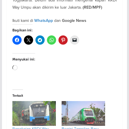
Way Umpu akan dikirim ke luar Jakarta.
(RED/MPF)
Ikuti kami di
dan
WhatsApp
Google News
Bagikan ini:
Menyukai ini:
Memuat...
Terkait
Rangkaian KRDI Way
Begini Tampilan Baru