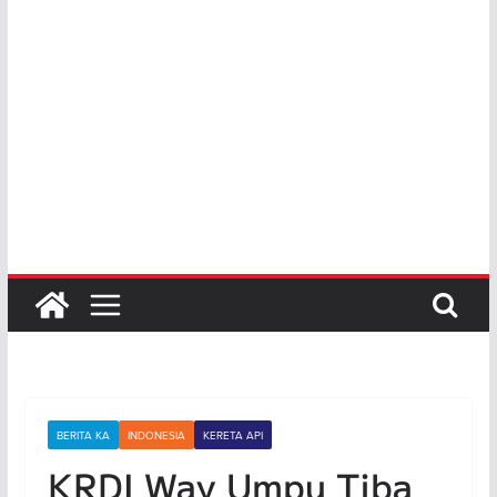
BERITA KA
INDONESIA
KERETA API
KRDI Way Umpu Tiba