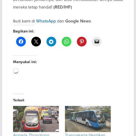
mereka tetap handal!
(RED/IHF)
Ikuti kami di
dan
WhatsApp
Google News
Bagikan ini:
Menyukai ini:
Memuat...
Terkait
Armada Zhongtong
Transjakarta Hentikan