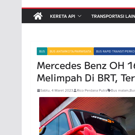
KERETA API
TRANSPORTASI LAI
BUS
BUS ANTARKOTA/PARIWISATA
BUS RAPID TRANSIT/PERK
Mercedes Benz OH 1
Melimpah Di BRT, Te
Sabtu, 4 Maret 2023
Rico Perdana Putra
Bus malam
,
Bus