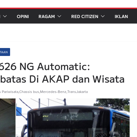
N
OPINI
RAGAM
RED CITIZEN
IKLAN
OTAAN
626 NG Automatic:
rbatas Di AKAP dan Wisata
 Pariwisata
,
Chassis bus
,
Mercedes-Benz
,
TransJakarta