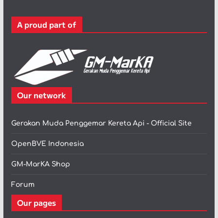
o
r
A proud part of
i
Our network
Gerakan Muda Penggemar Kereta Api - Official Site
OpenBVE Indonesia
GM-MarKA Shop
Forum
Our pages