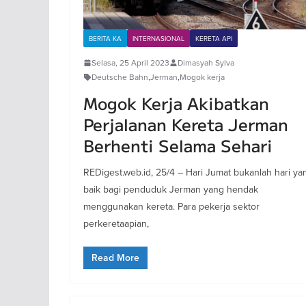
BERITA KA
INTERNASIONAL
KERETA API
Selasa, 25 April 2023
Dimasyah Sylva
Deutsche Bahn
,
Jerman
,
Mogok kerja
Mogok Kerja Akibatkan
Perjalanan Kereta Jerman
Berhenti Selama Sehari
REDigest.web.id, 25/4 – Hari Jumat bukanlah hari ya
baik bagi penduduk Jerman yang hendak
menggunakan kereta. Para pekerja sektor
perkeretaapian,
Read More