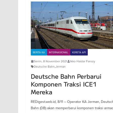
BERITA KA
INTERNASIONAL
KERETA API
Senin, 8 November 2021
Ikko Haidar Farozy
Deutsche Bahn
,
Jerman
Deutsche Bahn Perbarui
Komponen Traksi ICE1
Mereka
REDigest.web.id, 8/11 – Operator KA Jerman, Deutsc
Bahn (DB) akan memperbarui komponen traksi arma