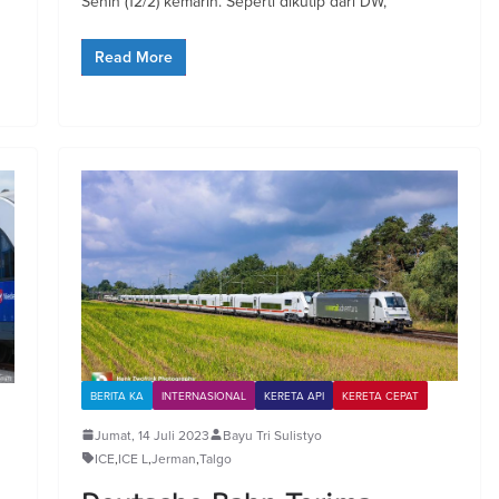
n
Senin (12/2) kemarin. Seperti dikutip dari DW,
Read More
BERITA KA
INTERNASIONAL
KERETA API
KERETA CEPAT
Jumat, 14 Juli 2023
Bayu Tri Sulistyo
ICE
,
ICE L
,
Jerman
,
Talgo