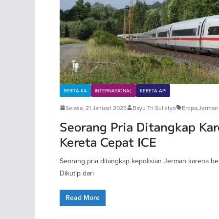
BERITA KA
INTERNASIONAL
KERETA API
Selasa, 21 Januari 2025
Bayu Tri Sulistyo
Eropa
,
Jerman
Seorang Pria Ditangkap Ka
Kereta Cepat ICE
Seorang pria ditangkap kepolisian Jerman karena ber
Dikutip dari
Read More