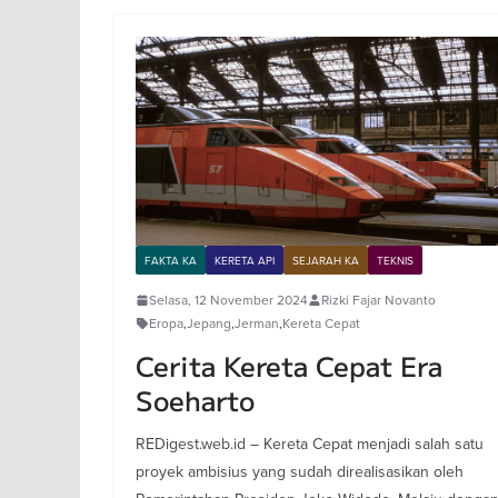
FAKTA KA
KERETA API
SEJARAH KA
TEKNIS
Selasa, 12 November 2024
Rizki Fajar Novanto
Eropa
,
Jepang
,
Jerman
,
Kereta Cepat
Cerita Kereta Cepat Era
Soeharto
REDigest.web.id – Kereta Cepat menjadi salah satu
proyek ambisius yang sudah direalisasikan oleh