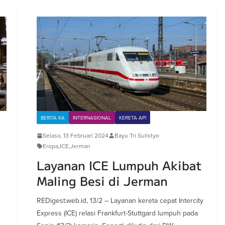
BERITA KA
INTERNASIONAL
KERETA API
Selasa, 13 Februari 2024
Bayu Tri Sulistyo
Eropa
,
ICE
,
Jerman
Layanan ICE Lumpuh Akibat
Maling Besi di Jerman
REDigest.web.id, 13/2 – Layanan kereta cepat Intercity
Express (ICE) relasi Frankfurt-Stuttgard lumpuh pada