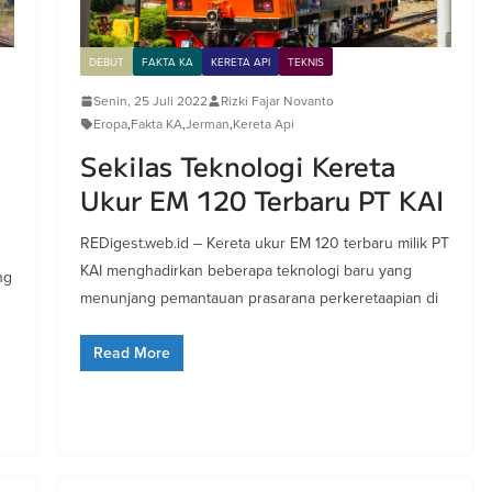
DEBUT
FAKTA KA
KERETA API
TEKNIS
Senin, 25 Juli 2022
Rizki Fajar Novanto
Eropa
,
Fakta KA
,
Jerman
,
Kereta Api
Sekilas Teknologi Kereta
Ukur EM 120 Terbaru PT KAI
REDigest.web.id – Kereta ukur EM 120 terbaru milik PT
KAI menghadirkan beberapa teknologi baru yang
ng
menunjang pemantauan prasarana perkeretaapian di
Read More