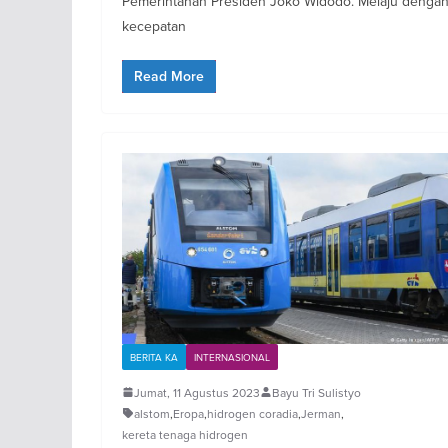
Pemerintahan Presiden Joko Widodo. Melaju denga
kecepatan
Read More
BERITA KA
INTERNASIONAL
Jumat, 11 Agustus 2023
Bayu Tri Sulistyo
alstom
,
Eropa
,
hidrogen coradia
,
Jerman
,
kereta tenaga hidrogen