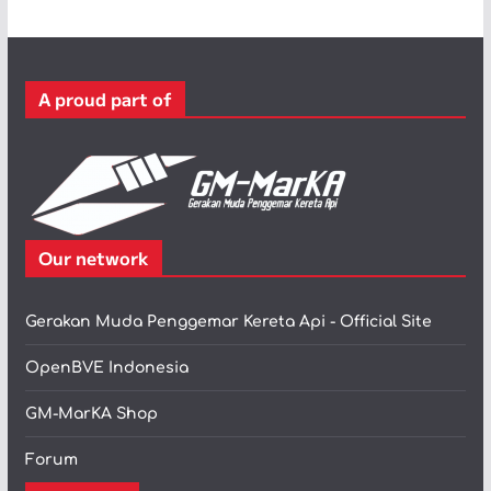
g
o
r
A proud part of
i
Our network
Gerakan Muda Penggemar Kereta Api - Official Site
OpenBVE Indonesia
GM-MarKA Shop
Forum