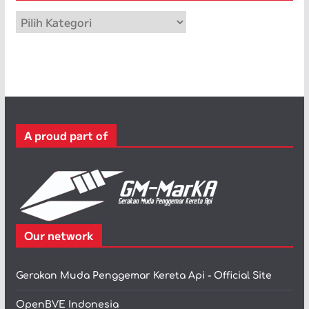
p
K
a
t
e
g
o
r
A proud part of
i
Our network
Gerakan Muda Penggemar Kereta Api - Official Site
OpenBVE Indonesia