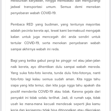
meliburkan karyawan, hingga membatasi dan mengurangi
jadwal transportasi umum. Semua demi menekan
penyebaran wabah COVID-19.
Pembaca RED yang budiman, yang tentunya mayoritas
adalah pecinta kereta api, lewat kami bermaksud mengajak
kalian untuk juga mencegah diri anda sendiri untuk
tertular COVID-19, serta menekan penyebaran wabah
sampai akhirnya wabah ini reda.
Bagi yang ketika gabut pergi ke pinggir rel atau jalan-jalan
naik kereta, ayo dihentikan dulu sampai wabah mereda.
Yang suka foto-foto kereta, tunda dulu foto-fotonya, nanti
foto-foto lagi kalau semua sudah aman. Kita ngga tahu
siapa yang kita temui, dan kita juga ngga tahu apakah dia
positif menderita COVID-19 atau tidak. Karena gejala dari
penyakit ini tidak selalu terlihat. Jadi, di rumah saja, tidak
usah ke mana-mana kecuali mendesak seperti jika kamu
kerja dan kerjaanmu tidak bisa ditinggalkan atau dikerjakan