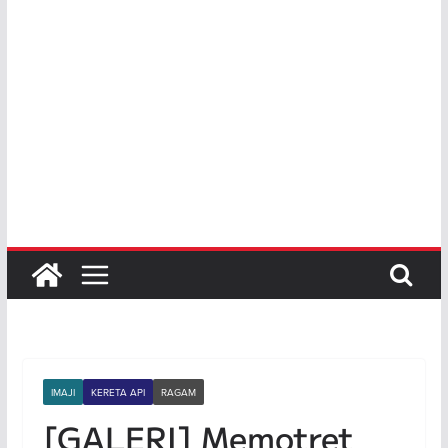
IMAJI
KERETA API
RAGAM
[GALERI] Memotret