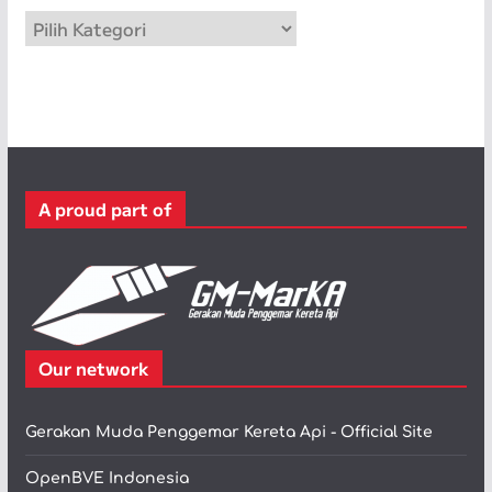
p
K
a
t
e
g
o
r
A proud part of
i
Our network
Gerakan Muda Penggemar Kereta Api - Official Site
OpenBVE Indonesia