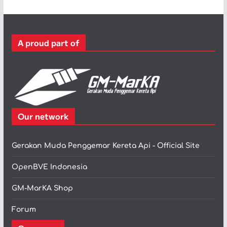
g
o
r
A proud part of
i
Our network
Gerakan Muda Penggemar Kereta Api - Official Site
OpenBVE Indonesia
GM-MarKA Shop
Forum