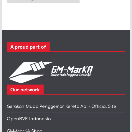
a
t
e
g
o
r
A proud part of
i
Our network
Gerakan Muda Penggemar Kereta Api - Official Site
OpenBVE Indonesia
GM-MarKA Shop