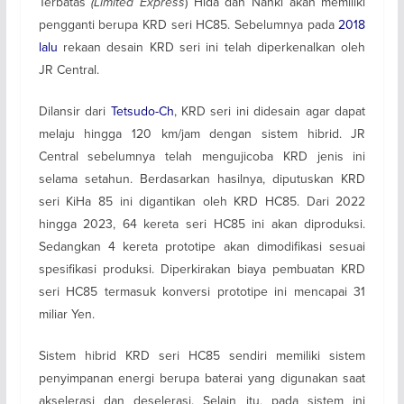
Terbatas
(Limited
Express
) Hida dan Nanki akan memiliki
pengganti berupa KRD seri HC85. Sebelumnya pada
2018
lalu
rekaan desain KRD seri ini telah diperkenalkan oleh
JR Central.
Dilansir dari
Tetsudo-Ch
, KRD seri ini didesain agar dapat
melaju hingga 120 km/jam dengan sistem hibrid. JR
Central sebelumnya telah mengujicoba KRD jenis ini
selama setahun. Berdasarkan hasilnya, diputuskan KRD
seri KiHa 85 ini digantikan oleh KRD HC85. Dari 2022
hingga 2023, 64 kereta seri HC85 ini akan diproduksi.
Sedangkan 4 kereta prototipe akan dimodifikasi sesuai
spesifikasi produksi. Diperkirakan biaya pembuatan KRD
seri HC85 termasuk konversi prototipe ini mencapai 31
miliar Yen.
Sistem hibrid KRD seri HC85 sendiri memiliki sistem
penyimpanan energi berupa baterai yang digunakan saat
akselerasi dan deselerasi. Selain itu, pada sistem ini