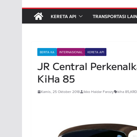
KERETA API
TRANSPORTASI LAI
BERITA KA
INTERNASIONAL
KERETA API
JR Central Perkenal
KiHa 85
Kamis, 25 Oktober 2018
Ikko Haidar Farozy
kiha 85
,
KRD