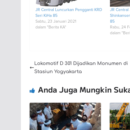
JR Central Luncurkan Pengganti KRD
JR Central 
Seri KiHa 85
Shinkanse
Sabtu, 23 Januari 2021
85
dalam "Berita KA"
Rabu, 24 F
dalam "Beri
Lokomotif D 301 Dijadikan Monumen di
Stasiun Yogyakarta
Anda Juga Mungkin Suk