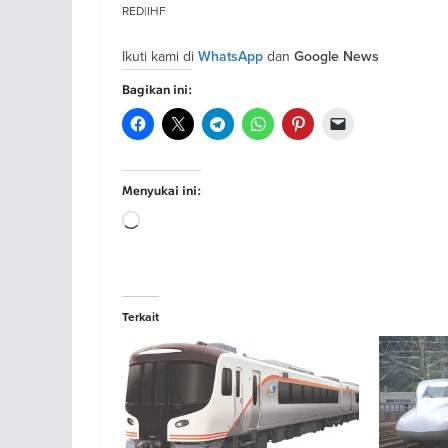
RED|IHF
Ikuti kami di
dan
WhatsApp
Google News
Bagikan ini:
Menyukai ini:
Memuat...
Terkait