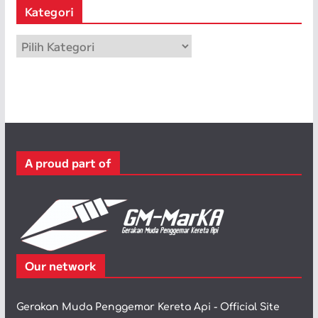
Kategori
i
p
K
a
t
e
g
o
r
A proud part of
i
Our network
Gerakan Muda Penggemar Kereta Api - Official Site