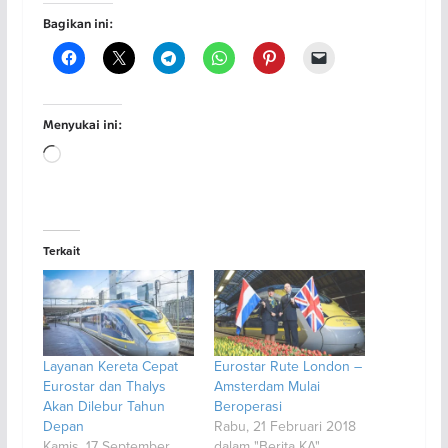
Bagikan ini:
Menyukai ini:
Memuat...
Terkait
Layanan Kereta Cepat
Eurostar Rute London –
Eurostar dan Thalys
Amsterdam Mulai
Akan Dilebur Tahun
Beroperasi
Depan
Rabu, 21 Februari 2018
Kamis, 17 September
dalam "Berita KA"