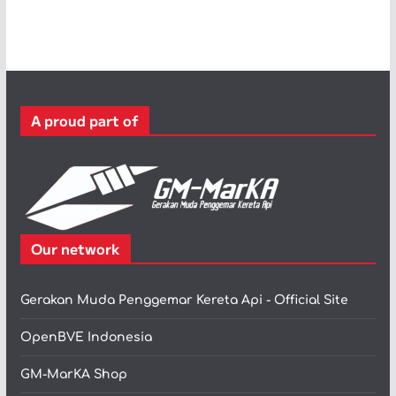
t
e
g
o
r
A proud part of
i
Our network
Gerakan Muda Penggemar Kereta Api - Official Site
OpenBVE Indonesia
GM-MarKA Shop