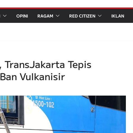
N
OPINI
RAGAM
RED CITIZEN
IKLAN
 TransJakarta Tepis
an Vulkanisir