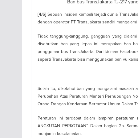
Ban bus TransJakarta TJ-217 yan
Sebuah insiden kembali terjadi dunia TransJa
[4/6]
dengan operator PT TransJakarta sendiri mengalami 
Tidak tanggung-tanggung, gangguan yang dialam
disebutkan ban yang lepas ini merupakan ban has
penggemar bus TransJakarta. Dari kiriman Faceboo
seperti TransJakarta bisa menggunakan ban vulkanisi
Selain itu, diketahui ban yang mengalami masalah
Perubahan Atas Peraturan Menteri Perhubungan No
Orang Dengan Kendaraan Bermotor Umum Dalam Tray
Peraturan ini terdapat dalam lampiran peratura
ANGKUTAN PERKOTAAN”. Dalam bagian 2b. Sarana p
menjamin keselamatan.