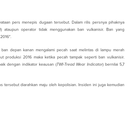
yataan pers menepis dugaan tersebut. Dalam rilis persnya pihaknya
) ataupun operator tidak menggunakan ban vulkanisir. Ban yang
 2016″.
, ban depan kanan mengalami pecah saat melintas di lampu merah
t produksi 2016 maka ketika pecah tampak seperti ban vulkanisir.
ik dengan indikator keausan (
TWI-Tread Wear
Indicator
) bernilai 5,7
 tersebut diarahkan maju oleh kepolisian. Insiden ini juga kemudian