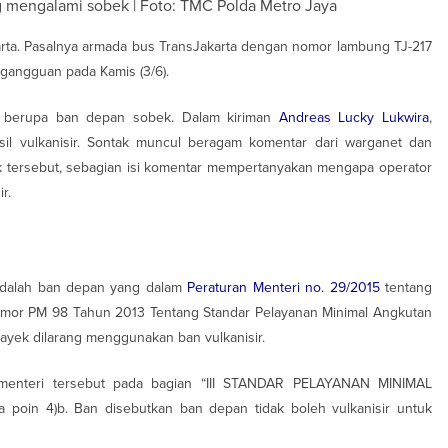
g mengalami sobek | Foto: TMC Polda Metro Jaya
karta. Pasalnya armada bus TransJakarta dengan nomor lambung TJ-217
gangguan pada Kamis (3/6).
i berupa ban depan sobek. Dalam kiriman
Andreas Lucky Lukwira
,
il vulkanisir. Sontak muncul beragam komentar dari warganet dan
k tersebut, sebagian isi komentar mempertanyakan mengapa operator
r.
 adalah ban depan yang dalam
Peraturan Menteri no. 29/2015
tentang
mor PM 98 Tahun 2013 Tentang Standar Pelayanan Minimal Angkutan
ek dilarang menggunakan ban vulkanisir.
n menteri tersebut pada bagian “III STANDAR PELAYANAN MINIMAL
oin 4)b. Ban disebutkan ban depan tidak boleh vulkanisir untuk