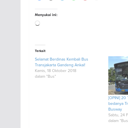
Menyukai ini:
Memuat...
Terkait
Selamat Berdinas Kembali Bus
Transjakarta Gandeng Ankai!
Kamis, 18 Oktober 2018
dalam "Bus"
[OPINI] 20 
bedanya Tr
Busway
Sabtu, 24 
dalam "Bus