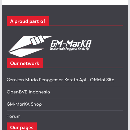
g
o
r
A proud part of
i
Our network
Gerakan Muda Penggemar Kereta Api - Official Site
OpenBVE Indonesia
GM-MarKA Shop
Forum
Our pages