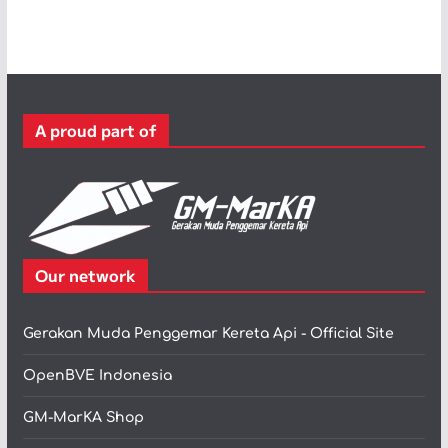
e
g
o
r
i
A proud part of
Our network
Gerakan Muda Penggemar Kereta Api - Official Site
OpenBVE Indonesia
GM-MarKA Shop