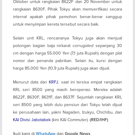
Oktober untuk rangkaian 8622F dan 20 November untuk
rangkaian 8630F. Pihak Tokyu akan memverifikasi secara
internal apakah pihak pemohon benar-benar sanggup
untuk menyimpan kereta tersebut secara baik.
Selain unit KRL, rencananya Tokyu juga akan menjual
potongan bagian baja nirkarat
corrugated
sepanjang 30
cm dengan harga 55.000 Yen (7,1 juta Rupiah) dengan plat
nomor dan penanda pabrikan. Selain itu, kursi dengan
harga 85.000 Yen (10,9 juta Rupiah) juga akan dijual.
Menurut data dari
KRFJ
, saat ini tersisa empat rangkaian
KRL seri 8500 yang masih beroperasi. Mereka adalah
8622F, 8630F, 8631F, dan 8637F. Sejumlah rangkaian KRL
seri 8500 yang lebih dulu pensiun dari Tokyu telah dijual
ke perusahaan lain, yakni Nagaden, Izukyu, Chichibu, dan
KAI Divisi Jabotabek
(kini KAI Commuter).
(RED/IHF)
Ikuti kami di
dan
WhatsApp
Google News