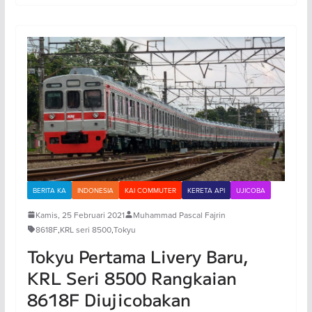
BERITA KA
INDONESIA
KAI COMMUTER
KERETA API
UJICOBA
Kamis, 25 Februari 2021
Muhammad Pascal Fajrin
8618F
,
KRL seri 8500
,
Tokyu
Tokyu Pertama Livery Baru,
KRL Seri 8500 Rangkaian
8618F Diujicobakan