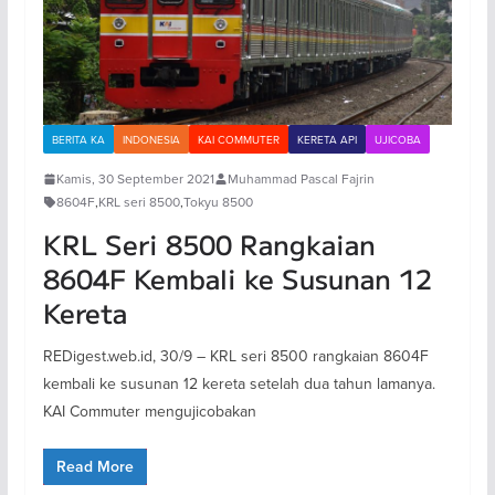
BERITA KA
INDONESIA
KAI COMMUTER
KERETA API
UJICOBA
Kamis, 30 September 2021
Muhammad Pascal Fajrin
8604F
,
KRL seri 8500
,
Tokyu 8500
KRL Seri 8500 Rangkaian
8604F Kembali ke Susunan 12
Kereta
REDigest.web.id, 30/9 – KRL seri 8500 rangkaian 8604F
kembali ke susunan 12 kereta setelah dua tahun lamanya.
KAI Commuter mengujicobakan
Read More