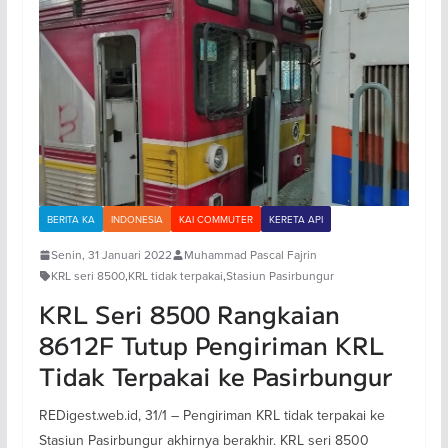
BERITA KA
INDONESIA
KAI COMMUTER
KERETA API
Senin, 31 Januari 2022
Muhammad Pascal Fajrin
KRL seri 8500
,
KRL tidak terpakai
,
Stasiun Pasirbungur
KRL Seri 8500 Rangkaian
8612F Tutup Pengiriman KRL
Tidak Terpakai ke Pasirbungur
REDigest.web.id, 31/1 – Pengiriman KRL tidak terpakai ke
Stasiun Pasirbungur akhirnya berakhir. KRL seri 8500