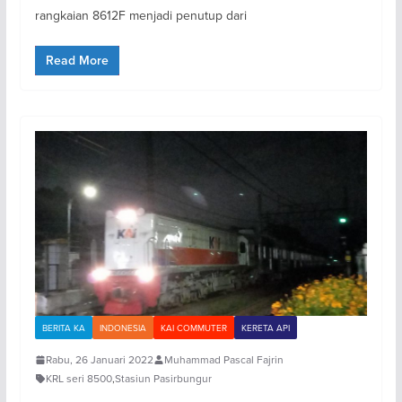
rangkaian 8612F menjadi penutup dari
Read More
BERITA KA
INDONESIA
KAI COMMUTER
KERETA API
Rabu, 26 Januari 2022
Muhammad Pascal Fajrin
KRL seri 8500
,
Stasiun Pasirbungur