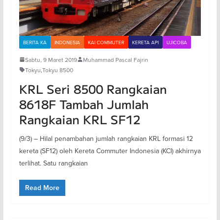
BERITA KA
INDONESIA
KAI COMMUTER
KERETA API
UJICOBA
Sabtu, 9 Maret 2019
Muhammad Pascal Fajrin
Tokyu
,
Tokyu 8500
KRL Seri 8500 Rangkaian
8618F Tambah Jumlah
Rangkaian KRL SF12
(9/3) – Hilal penambahan jumlah rangkaian KRL formasi 12
kereta (SF12) oleh Kereta Commuter Indonesia (KCI) akhirnya
terlihat. Satu rangkaian
Read More