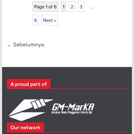
Page 1 of 6
1
2
3
…
6
Next »
← Sebelumnya
A proud part of
Our network