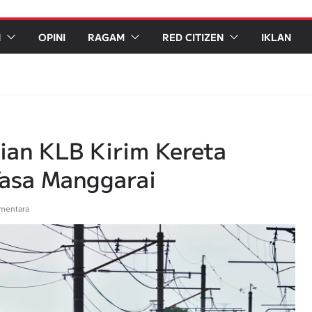
N
OPINI
RAGAM
RED CITIZEN
IKLAN
ian KLB Kirim Kereta
Yasa Manggarai
ementara