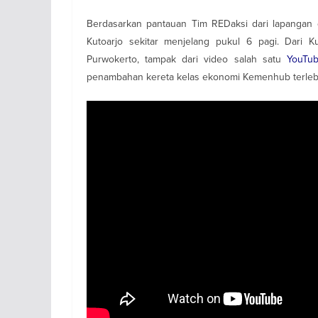
Berdasarkan pantauan Tim REDaksi dari lapangan da
Kutoarjo sekitar menjelang pukul 6 pagi. Dari K
Purwokerto, tampak dari video salah satu
YouTub
penambahan kereta kelas ekonomi Kemenhub terlebi