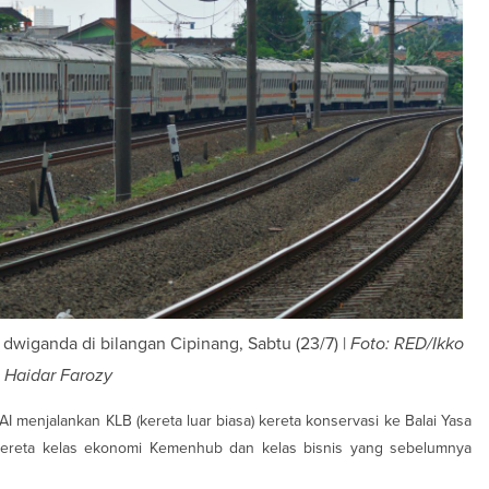
r dwiganda di bilangan Cipinang, Sabtu (23/7) |
Foto: RED/Ikko
Haidar Farozy
AI menjalankan KLB (kereta luar biasa) kereta konservasi ke Balai Yasa
 kereta kelas ekonomi Kemenhub dan kelas bisnis yang sebelumnya