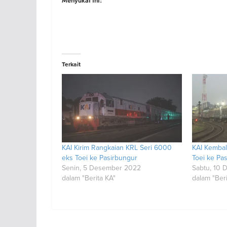
Terkait
KAI Kirim Rangkaian KRL Seri 6000
KAI Kembal
eks Toei ke Pasirbungur
Toei ke Pa
Senin, 5 Desember 2022
Sabtu, 10
dalam "Berita KA"
dalam "Beri