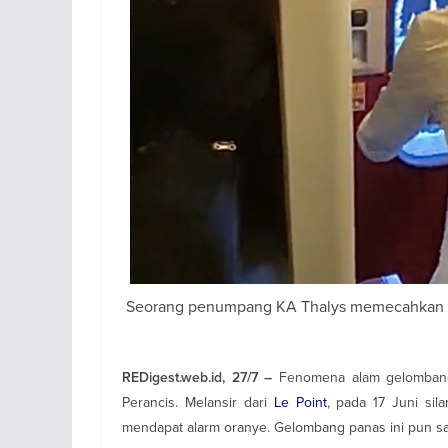
Seorang penumpang KA Thalys memecahkan kac
Fenomena alam gelombang 
REDigest.web.id, 27/7 –
Perancis. Melansir dari
Le Point
, pada 17 Juni si
mendapat alarm oranye. Gelombang panas ini pun sa