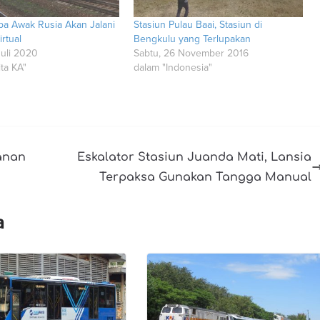
pa Awak Rusia Akan Jalani
Stasiun Pulau Baai, Stasiun di
irtual
Bengkulu yang Terlupakan
Juli 2020
Sabtu, 26 November 2016
ta KA"
dalam "Indonesia"
anan
Eskalator Stasiun Juanda Mati, Lansia
Terpaksa Gunakan Tangga Manual
a