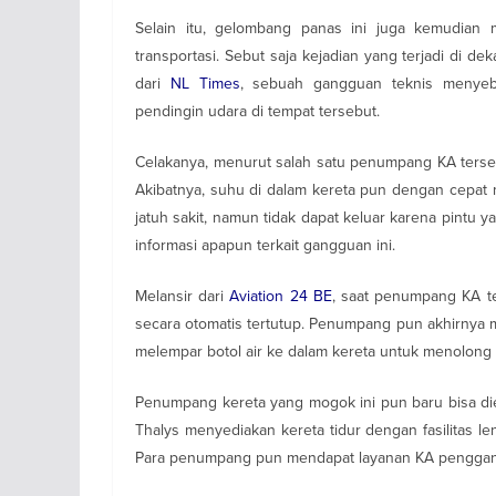
Selain itu, gelombang panas ini juga kemudian
transportasi. Sebut saja kejadian yang terjadi di deka
dari
NL Times
, sebuah gangguan teknis menyeb
pendingin udara di tempat tersebut.
Celakanya, menurut salah satu penumpang KA terseb
Akibatnya, suhu di dalam kereta pun dengan cepat 
jatuh sakit, namun tidak dapat keluar karena pintu y
informasi apapun terkait gangguan ini.
Melansir dari
Aviation 24 BE
, saat penumpang KA t
secara otomatis tertutup. Penumpang pun akhirnya 
melempar botol air ke dalam kereta untuk menolon
Penumpang kereta yang mogok ini pun baru bisa diev
Thalys menyediakan kereta tidur dengan fasilitas l
Para penumpang pun mendapat layanan KA pengganti