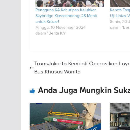
Pengguna KA Kahuripan Keluhkan
Kereta Tan
Skybridge Kiaracondong: 28 Menit
Uji Lintas V
untuk Keluar!
Senin, 20 
Minggu, 10 November 2024
dalam "Beri
dalam "Berita KA"
TransJakarta Kembali Operasikan Lay
Bus Khusus Wanita
Anda Juga Mungkin Suk