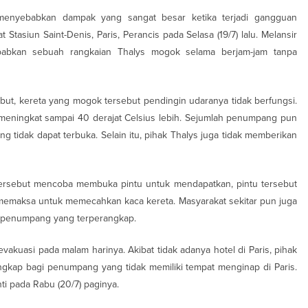
 menyebabkan dampak yang sangat besar ketika terjadi gangguan
t Stasiun Saint-Denis, Paris, Perancis pada Selasa (19/7) lalu. Melansir
abkan sebuah rangkaian Thalys mogok selama berjam-jam tanpa
ut, kereta yang mogok tersebut pendingin udaranya tidak berfungsi.
meningkat sampai 40 derajat Celsius lebih. Sejumlah penumpang pun
ang tidak dapat terbuka. Selain itu, pihak Thalys juga tidak memberikan
ersebut mencoba membuka pintu untuk mendapatkan, pintu tersebut
memaksa untuk memecahkan kaca kereta. Masyarakat sekitar pun juga
g penumpang yang terperangkap.
akuasi pada malam harinya. Akibat tidak adanya hotel di Paris, pihak
engkap bagi penumpang yang tidak memiliki tempat menginap di Paris.
 pada Rabu (20/7) paginya.