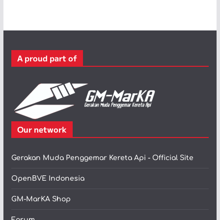
e
g
o
r
i
A proud part of
Our network
Gerakan Muda Penggemar Kereta Api - Official Site
OpenBVE Indonesia
GM-MarKA Shop
Forum