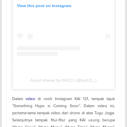
View this post on Instagram
A post shared by KAI121 (@kai121_)
Dalam
video
di
reels
Instagram KAI 121, tampak tajuk
“Something Hype is Coming Soon”. Dalam video ini,
pertama-tama tampak video dari
drone
di atas Tugu Jogja.
Selanjutnya tampak fitur-fitur yang KAI usung berupa
“Hype Crew”, “Hype Menu”, “Hype Time”, “Hype Music”,