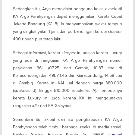
Sedangkan itu, Arya mengklaim pengguna kelas eksekutif
KA Argo Parahyangan dapat menggunakan Kereta Cepat
Jakarta Bandung (KCJB). Ia menyampaikan waktu tempuh
yang singkat yakni 1 jam, dan perbandingan kereta
sleeper
400 ribuan pun tetap laku.
Sebagai informasi, kereta
sleeper
ini adalah kereta Luxury
yang ada di rangkaian KA Argo Parahyangan nomor
perjalanan 36L (07.25 dari Gambir, 10.37 tiba di
Kiaracondong) dan 49L (11.45 dari Kiaracondong, 14.58 tiba
di Gambir). Kereta ini KAI jual dengan harga 380.000
(subkelas J) hingga 510.000 (subkelas A). Tersedianya
kereta Luxury ini juga karena KA ini menggunakan
rangkaian
idle
dari KA Gajayana.
Sementara itu, akibat dari isu penghapusan KA Argo
Parahyangan telah timbul berbagai reaksi di media sosial.
Bahkan Serikat Pekerja Kereta Api (SPKA)
sempat