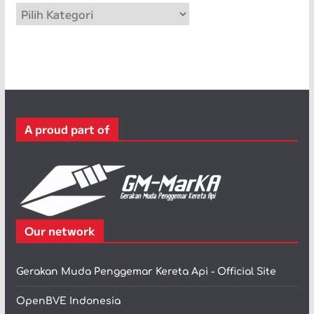
p
K
a
t
e
g
o
r
A proud part of
i
Our network
Gerakan Muda Penggemar Kereta Api - Official Site
OpenBVE Indonesia