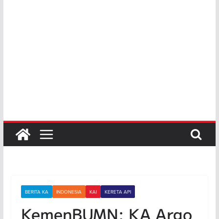
BERITA KA
INDONESIA
KAI
KERETA API
KemenBUMN: KA Argo