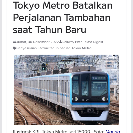
Tokyo Metro Batalkan
Perjalanan Tambahan
saat Tahun Baru
Jumat, 30 Desember 2022
Railway Enthusiast Digest
Penyesuaian Jadwal
,
tahun baruan
,
Tokyo Metro
KRL Tokyo Metro seri 15000 |
Foto:
Maeda
Ilustrasi: