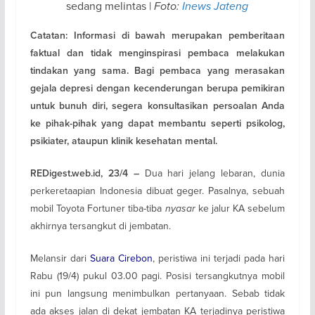
sedang melintas |
Foto:
Inews Jateng
Catatan: Informasi di bawah merupakan pemberitaan
faktual dan tidak menginspirasi pembaca melakukan
tindakan yang sama. Bagi pembaca yang merasakan
gejala depresi dengan kecenderungan berupa pemikiran
untuk bunuh diri, segera konsultasikan persoalan Anda
ke pihak-pihak yang dapat membantu seperti psikolog,
psikiater, ataupun klinik kesehatan mental.
Dua hari jelang lebaran, dunia
REDigest.web.id, 23/4 –
perkeretaapian Indonesia dibuat geger. Pasalnya, sebuah
mobil Toyota Fortuner tiba-tiba
nyasar
ke jalur KA sebelum
akhirnya tersangkut di jembatan.
Melansir dari
Suara Cirebon
, peristiwa ini terjadi pada hari
Rabu (19/4) pukul 03.00 pagi. Posisi tersangkutnya mobil
ini pun langsung menimbulkan pertanyaan. Sebab tidak
ada akses jalan di dekat jembatan KA terjadinya peristiwa