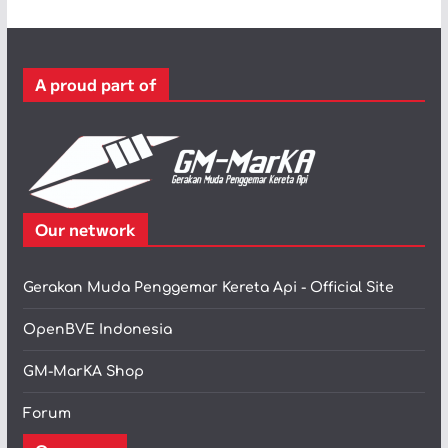
g
o
r
A proud part of
i
Our network
Gerakan Muda Penggemar Kereta Api - Official Site
OpenBVE Indonesia
GM-MarKA Shop
Forum