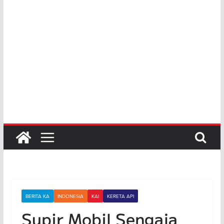
BERITA KA
INDONESIA
KAI
KERETA API
Supir Mobil Sengaja