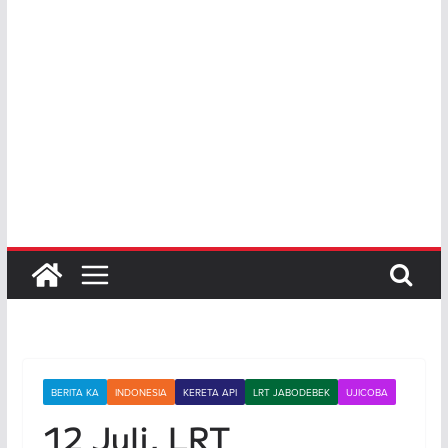
BERITA KA
INDONESIA
KERETA API
LRT JABODEBEK
UJICOBA
12 Juli, LRT