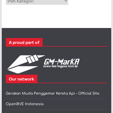
a
t
e
g
o
r
A proud part of
i
Our network
Gerakan Muda Penggemar Kereta Api - Official Site
OpenBVE Indonesia