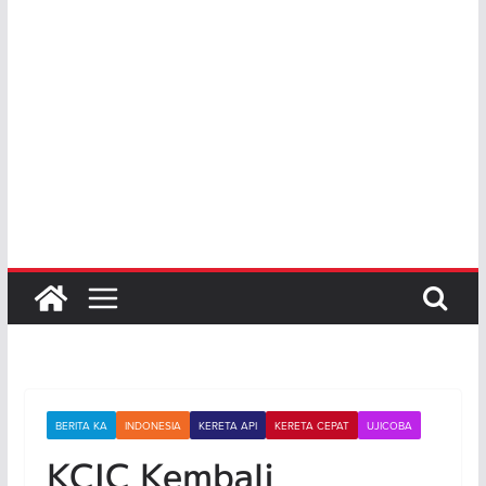
BERITA KA
INDONESIA
KERETA API
KERETA CEPAT
UJICOBA
KCIC Kembali