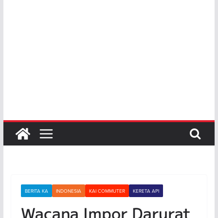
BERITA KA
INDONESIA
KAI COMMUTER
KERETA API
Wacana Impor Darurat