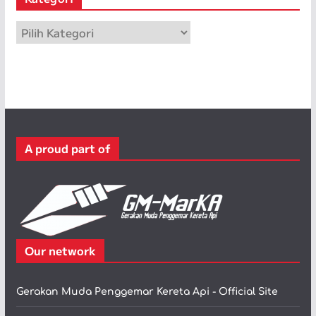
i
p
K
a
t
e
g
o
r
A proud part of
i
Our network
Gerakan Muda Penggemar Kereta Api - Official Site