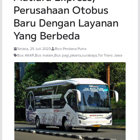
Perusahaan Otobus
Baru Dengan Layanan
Yang Berbeda
Selasa, 25 Juli 2023
Rico Perdana Putra
Bus AKAP
,
Bus malam
,
Bus pagi
,
jakarta
,
surabaya
,
Tol Trans Jawa