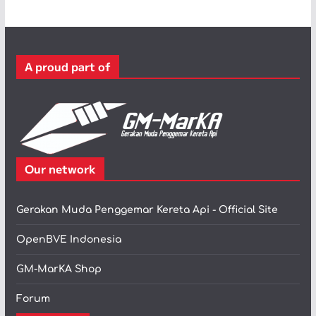
e
g
o
r
A proud part of
i
Our network
Gerakan Muda Penggemar Kereta Api - Official Site
OpenBVE Indonesia
GM-MarKA Shop
Forum