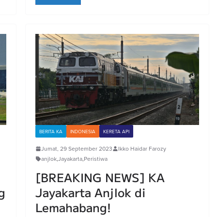
BERITA KA
INDONESIA
KERETA API
Jumat, 29 September 2023
Ikko Haidar Farozy
anjlok
,
Jayakarta
,
Peristiwa
[BREAKING NEWS] KA
g
Jayakarta Anjlok di
Lemahabang!