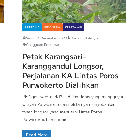
BERITA KA
INDONESIA
KERETA API
Senin, 4 Desember 2023
Bayu Tri Sulistyo
Gangguan
,
Peristiwa
Petak Karangsari-
Karanggandul Longsor,
Perjalanan KA Lintas Poros
Purwokerto Dialihkan
REDigest.web.id, 4/12 – Hujan deras yang mengguyur
wilayah Purwokerto dan sekitarnya menyebabkan
tanah longsor yang menutupi Lintas Poros
Purwokerto. Longsoran
Read More