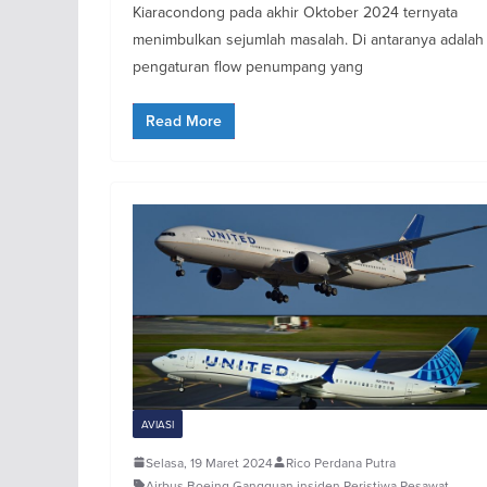
Kiaracondong pada akhir Oktober 2024 ternyata
menimbulkan sejumlah masalah. Di antaranya adalah
pengaturan flow penumpang yang
Read More
AVIASI
Selasa, 19 Maret 2024
Rico Perdana Putra
Airbus
,
Boeing
,
Gangguan
,
insiden
,
Peristiwa
,
Pesawat
,