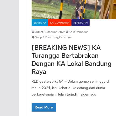
BERITA KA
KAI COMMUTER
KERETA API
Jumat, 5 Januari 2024
Adib Ramadani
Daop 2 Bandung
,
Peristiwa
[BREAKING NEWS] KA
Turangga Bertabrakan
Dengan KA Lokal Bandung
Raya
REDigest.web,id, 5/1 – Belum genap seminggu di
tahun 2024, kini kabar duka datang dari dunia
perkeretaapian. Telah terjadi insiden adu
Read More