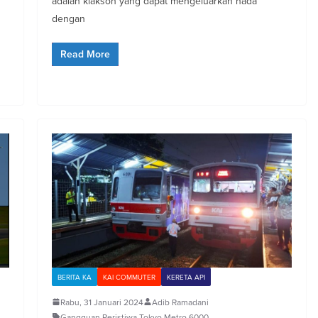
adalah klakson yang dapat mengeluarkan nada
dengan
Read More
BERITA KA
KAI COMMUTER
KERETA API
Rabu, 31 Januari 2024
Adib Ramadani
Gangguan
,
Peristiwa
,
Tokyo Metro 6000