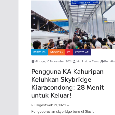
BERITA KA
INDONESIA
KAI
KERETA API
Minggu, 10 November 2024
Ikko Haidar Farozy
Peristi
Pengguna KA Kahuripan
Keluhkan Skybridge
Kiaracondong: 28 Menit
untuk Keluar!
REDigest.web.id, 10/11 –
Pengoperasian skybridge baru di Stasiun