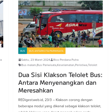
BUS
BUS ANTARKOTA/PARIWISATA
wa
Sabtu, 23 Maret 2024
Rico Perdana Putra
Bus malam
,
Bus Pariwisata
,
Keselamatan
,
Peristiwa
,
Telolet
Dua Sisi Klakson Telolet Bus:
Antara Menyenangkan dan
Meresahkan
REDigest.web.id, 23/3 – Klakson corong dengan
beberapa modul yang dikenal sebagai klakson telolet,