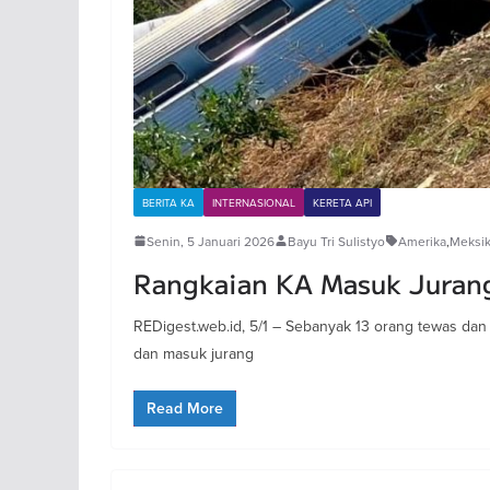
BERITA KA
INTERNASIONAL
KERETA API
Senin, 5 Januari 2026
Bayu Tri Sulistyo
Amerika
,
Meksi
Rangkaian KA Masuk Jurang
REDigest.web.id, 5/1 – Sebanyak 13 orang tewas dan
dan masuk jurang
Read More