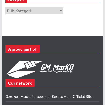
p
K
a
t
e
g
o
r
A proud part of
i
Our network
Gerakan Muda Penggemar Kereta Api - Official Site