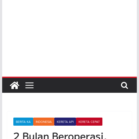
BERITA KA
INDONESIA
KERETA API
KERETA CEPAT
2 Bulan Beroperasi,